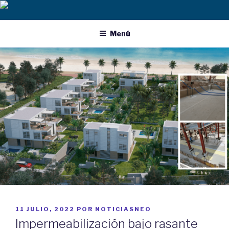
Ir
al
contenido
Menú
PUBLICADO
11 JULIO, 2022
POR
NOTICIASNEO
EN
Impermeabilización bajo rasante