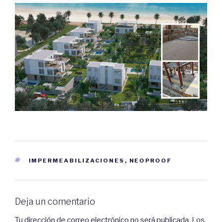
ETIQUETAS
IMPERMEABILIZACIONES
,
NEOPROOF
Deja un comentario
Tu dirección de correo electrónico no será publicada.
Los