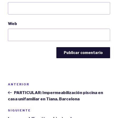
Web
Navegación
ANTERIOR
Entrada
de
anterior:
PARTICULAR: Impermeabilización piscina en
entradas
casa unifamiliar en Tiana. Barcelona
SIGUIENTE
Siguiente
entrada