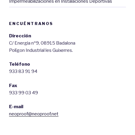
Impermeabilizaciones en Instalaciones Deportivas
ENCUÉNTRANOS
Dirección
C/ Energia nº9, 08915 Badalona
Polígon Industrial les Guixerres.
Teléfono
933 83 91 94
Fax
933 99 03 49
E-mail
neoproof@neoproof.net