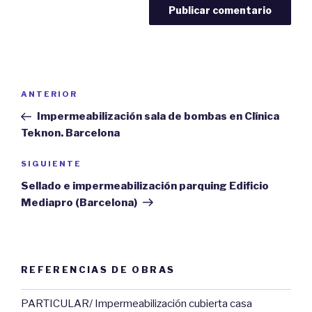
Navegación
ANTERIOR
Entrada
de
anterior:
Impermeabilización sala de bombas en Clínica
entradas
Teknon. Barcelona
SIGUIENTE
Siguiente
entrada
Sellado e impermeabilización parquing Edificio
Mediapro (Barcelona)
REFERENCIAS DE OBRAS
PARTICULAR/ Impermeabilización cubierta casa